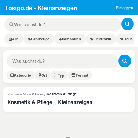
Tosigo.de - Kleinanzeigen
Einloggen
Alle
Fahrzeuge
Immobilien
Elektronik
Haus & 
Kategorie
Ort
Typ
Format
Startseite
›
Mode & Beauty
›
Kosmetik & Pflege
Kosmetik & Pflege – Kleinanzeigen