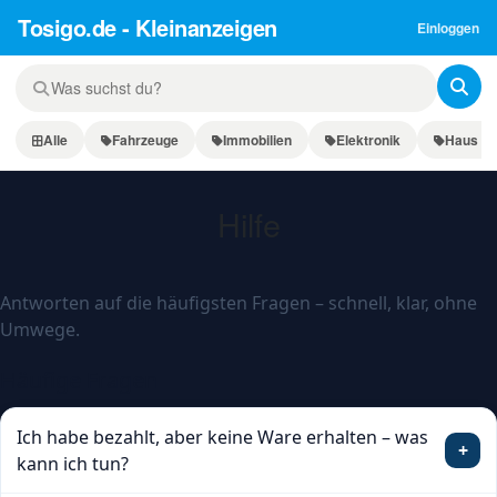
Tosigo.de - Kleinanzeigen
Einloggen
Alle
Fahrzeuge
Immobilien
Elektronik
Haus & 
Hilfe
Antworten auf die häufigsten Fragen – schnell, klar, ohne
Umwege.
Häufige Fragen
Ich habe bezahlt, aber keine Ware erhalten – was
+
kann ich tun?